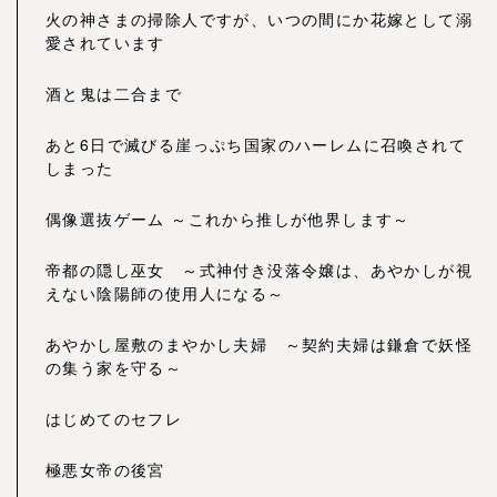
火の神さまの掃除人ですが、いつの間にか花嫁として溺
愛されています
酒と鬼は二合まで
あと6日で滅びる崖っぷち国家のハーレムに召喚されて
しまった
偶像選抜ゲーム ～これから推しが他界します～
帝都の隠し巫女 ～式神付き没落令嬢は、あやかしが視
えない陰陽師の使用人になる～
あやかし屋敷のまやかし夫婦 ～契約夫婦は鎌倉で妖怪
の集う家を守る～
はじめてのセフレ
極悪女帝の後宮