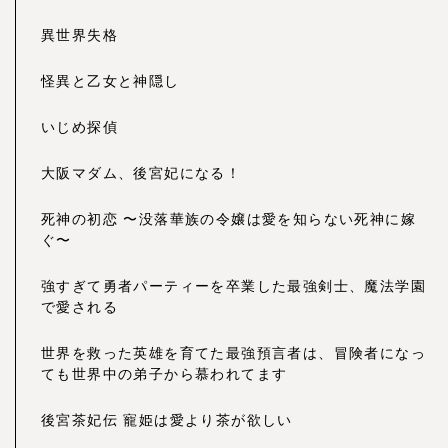
異世界失格
怪異と乙女と神隠し
いじめ探偵
大阪マダム、後宮妃になる！
死神の初恋 〜没落華族の令嬢は愛を知らない死神に嫁
ぐ〜
強すぎて勇者パーティーを卒業した最強剣士、魔法学園
で愛される
世界を救った英雄を育てた最強預言者は、冒険者になっ
ても世界中の弟子から慕われてます
後宮茶妃伝 寵姫は愛より茶が欲しい