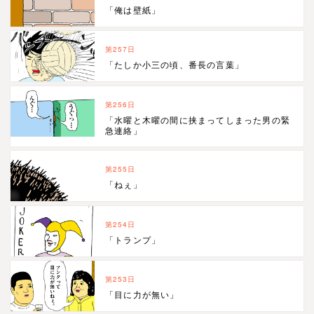
「俺は壁紙」
第257日
「たしか小三の頃、番長の言葉」
第256日
「水曜と木曜の間に挟まってしまった男の緊
急連絡」
第255日
「ねぇ」
第254日
「トランプ」
第253日
「目に力が無い」