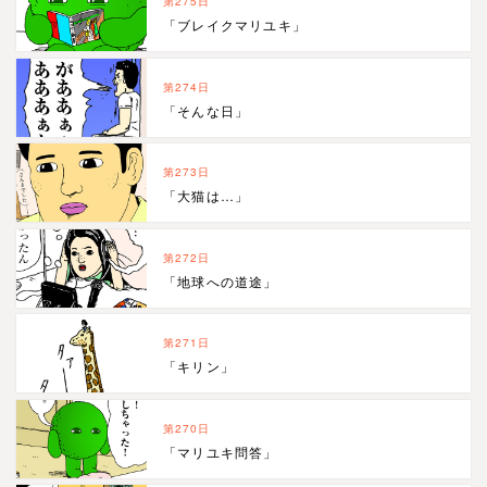
第275日
「ブレイクマリユキ」
第274日
「そんな日」
第273日
「大猫は…」
第272日
「地球への道途」
第271日
「キリン」
第270日
「マリユキ問答」