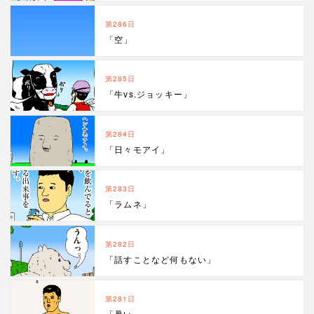
第286日
「空」
第285日
「牛vs.ジョッキー」
第284日
「日々モアイ」
第283日
「ラムネ」
第282日
「話すことなど何もない」
第281日
「暑い…」