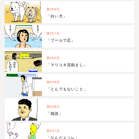
第252日
「白い犬」
第251日
「プールで忍」
第250日
「マリユキ流励まし」
第249日
「とんでもないこと」
第248日
「雑談」
第247日
「なんだよソレ」