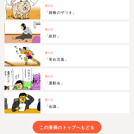
第5日
「雑種のザツオ」
第4日
「絶対」
第3日
「誉め言葉」
第2日
「運動会」
第1日
「会議」
この漫画のトップへもどる