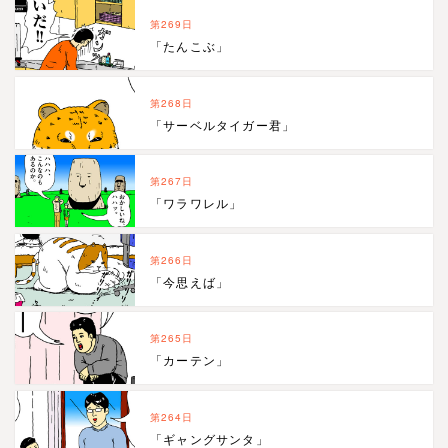
第269日
「たんこぶ」
第268日
「サーベルタイガー君」
第267日
「ワラワレル」
第266日
「今思えば」
第265日
「カーテン」
第264日
「ギャングサンタ」