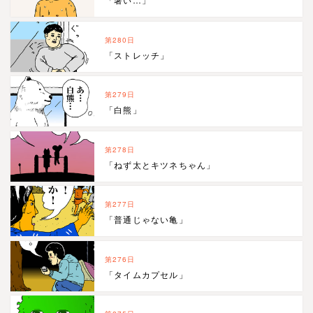
第280日
「ストレッチ」
第279日
「白熊」
第278日
「ねず太とキツネちゃん」
第277日
「普通じゃない亀」
第276日
「タイムカプセル」