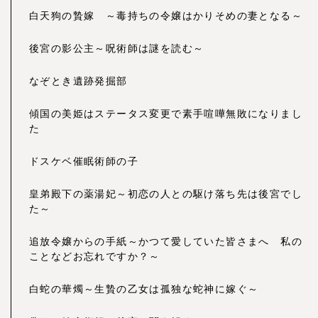
白天狗の贄嫁 ～毒持ちの令嬢はかりそめの妻となる～
後宮の影公主～呪術師は謎を読む～
なぞとき遺跡発掘部
傾国の美姫はステータス変更で素手喧嘩無敗になりまし
た
ドスケベ催眠術師の子
皇弟殿下の薬湯妃～初恋の人との駆け落ち先は後宮でし
た～
追放令嬢からの手紙～かつて愛していた皆さまへ 私の
ことなどお忘れですか？～
白蛇の華燭～生贄の乙女は孤独な蛇神に嫁ぐ～