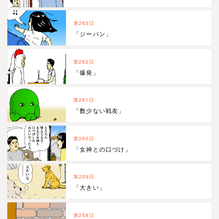
第263日
「ジーパン」
第262日
「爆発」
第261日
「数少ない戦友」
第260日
「女神との口づけ」
第259日
「大きい」
第258日