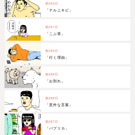
第292日
「ナルニキビ」
第291日
「こぶ茶」
第290日
「行く理由」
第289日
「お別れ」
第288日
「意外な言葉」
第287日
「パプリカ」