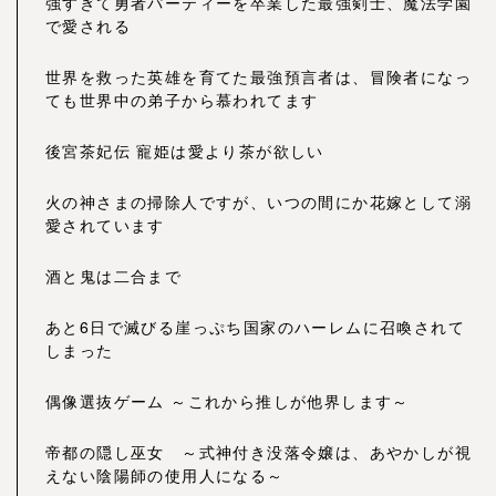
強すぎて勇者パーティーを卒業した最強剣士、魔法学園
で愛される
世界を救った英雄を育てた最強預言者は、冒険者になっ
ても世界中の弟子から慕われてます
後宮茶妃伝 寵姫は愛より茶が欲しい
火の神さまの掃除人ですが、いつの間にか花嫁として溺
愛されています
酒と鬼は二合まで
あと6日で滅びる崖っぷち国家のハーレムに召喚されて
しまった
偶像選抜ゲーム ～これから推しが他界します～
帝都の隠し巫女 ～式神付き没落令嬢は、あやかしが視
えない陰陽師の使用人になる～