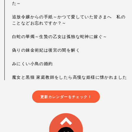
た～
追放令嬢からの手紙～かつて愛していた皆さまへ 私の
ことなどお忘れですか？～
白蛇の華燭～生贄の乙女は孤独な蛇神に嫁ぐ～
偽りの錬金術妃は後宮の闇を解く
みにくい小鳥の婚約
魔女と黒猫 家庭教師をしたら高慢な姫様に懐かれました
更新カレンダーをチェック！