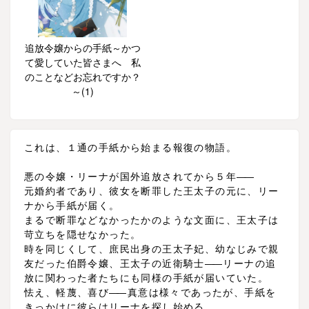
追放令嬢からの手紙～かつ
て愛していた皆さまへ 私
のことなどお忘れですか？
～(1)
これは、１通の手紙から始まる報復の物語。
悪の令嬢・リーナが国外追放されてから５年
―
―
元婚約者であり、彼女を断罪した王太子の元に、リー
ナから手紙が届く。
まるで断罪などなかったかのような文面に、王太子は
苛立ちを隠せなかった。
時を同じくして、庶民出身の王太子妃、幼なじみで親
友だった伯爵令嬢、王太子の近衛騎士
―
―リーナの追
放に関わった者たちにも同様の手紙が届いていた。
怯え、軽蔑、喜び
―
―真意は様々であったが、手紙を
きっかけに彼らはリーナを探し始める。