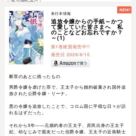
単行本情報
追放令嬢からの手紙～かつ
て愛していた皆さまへ 私
のことなどお忘れですか？
～(1)
第1巻絶賛発売中!!
発売日 2026/6/10
断罪のあとに残ったもの
男爵令嬢を虐げた罪で、王太子から婚約破棄され国外追
放された公爵令嬢・リーナ。
悪の令嬢を追放したことで、コロム国に平穏な日々が訪
れるはずだった。
それから5年――元婚約者の王太子、庶民出身の王太子
妃、幼なじみで親友だった伯爵令嬢、王太子の近衛騎士