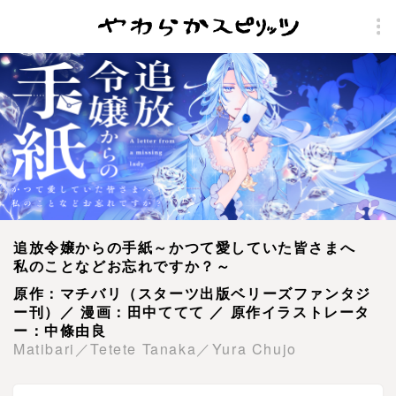
追放令嬢からの手紙～かつて愛していた皆さまへ
私のことなどお忘れですか？～
原作：マチバリ（スターツ出版ベリーズファンタジ
ー刊）／ 漫画：田中ててて ／ 原作イラストレータ
ー：中條由良
Matibari／Tetete Tanaka／Yura Chujo