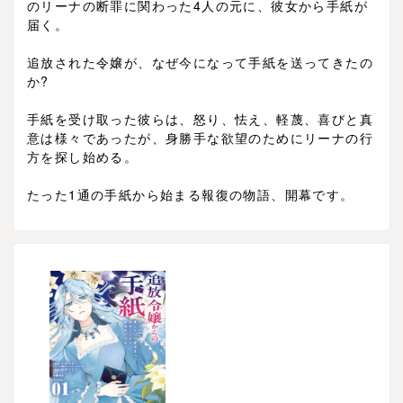
のリーナの断罪に関わった4人の元に、彼女から手紙が
届く。
追放された令嬢が、なぜ今になって手紙を送ってきたの
か?
手紙を受け取った彼らは、怒り、怯え、軽蔑、喜びと真
意は様々であったが、身勝手な欲望のためにリーナの行
方を探し始める。
たった1通の手紙から始まる報復の物語、開幕です。