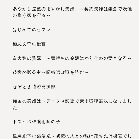
あやかし屋敷のまやかし夫婦 ～契約夫婦は鎌倉で妖怪
の集う家を守る～
はじめてのセフレ
極悪女帝の後宮
白天狗の贄嫁 ～毒持ちの令嬢はかりそめの妻となる～
後宮の影公主～呪術師は謎を読む～
なぞとき遺跡発掘部
傾国の美姫はステータス変更で素手喧嘩無敗になりまし
た
ドスケベ催眠術師の子
皇弟殿下の薬湯妃～初恋の人との駆け落ち先は後宮でし