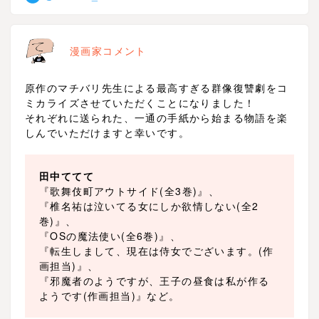
漫画家コメント
原作のマチバリ先生による最高すぎる群像復讐劇をコ
ミカライズさせていただくことになりました！
それぞれに送られた、一通の手紙から始まる物語を楽
しんでいただけますと幸いです。
田中ててて
『歌舞伎町アウトサイド(全3巻)』
、
『椎名祐は泣いてる女にしか欲情しない(全2
巻)』
、
『OSの魔法使い(全6巻)』、
『転生しまして、現在は侍女でございます。(作
画担当)』、
『邪魔者のようですが、王子の昼食は私が作る
ようです(作画担当)』など。