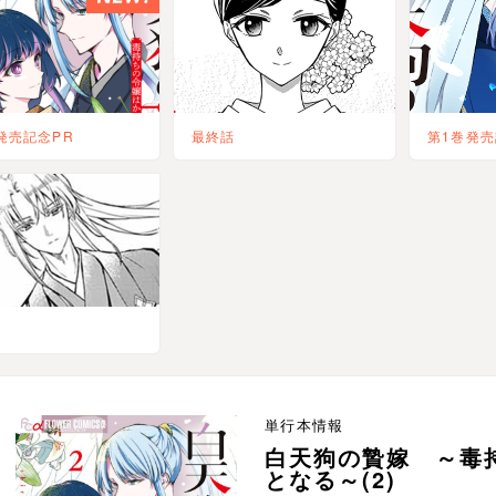
発売記念PR
最終話
第1巻発売
単行本情報
白天狗の贄嫁 ～毒
となる～(2)