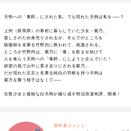
天狗への「毒餌」にされた私。でも現れた天狗は私を
―
―？
上州（群馬県）の寒村に暮らしていた少女・紫乃。
貧しさのため身売りされるが、すんでのところを
陰陽師を名乗る竹野内に救われて、保護される。
ところが竹野内は、紫乃に「毒」を飲ませ続けて
人を食らう天狗への「毒餌」にしようと企んでいた！
絶望の底で山中に置き去りにされる紫乃…
だが現れた左京と名乗る純白の羽根を持つ天狗は
紫乃を襲う様子はなくて
―
―
生贄少女と孤独な白天狗が織り成す明治浪漫奇譚、開幕！
原作者コメント