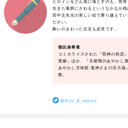
ヒロインをどん底に落とすのも、世界
生きた毒餌にされるというなかなか残
田中文先生の美しい絵で乗り越えてい
ださい。
酔いのまわった左京も必見です。
朝比奈希夜
コミカライズされた『死神の初恋
贄嫁』ほか、『京都鴨川あやかし酒
あやかし甘味処 鬼神さまの豆大福
数。
@Kiyo_A_sahina