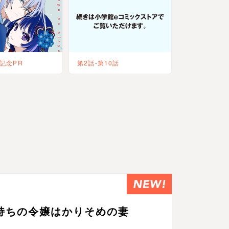
記念PR
第2話-第10話
持ちの令嬢はかりそめの妻