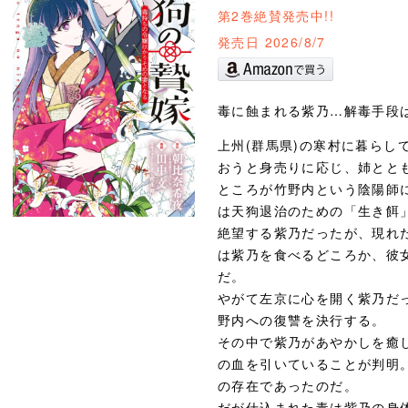
第2巻絶賛発売中!!
発売日 2026/8/7
毒に蝕まれる紫乃…解毒手段は
上州(群馬県)の寒村に暮らし
おうと身売りに応じ、姉とと
ところが竹野内という陰陽師
は天狗退治のための「生き餌
絶望する紫乃だったが、現れ
は紫乃を食べるどころか、彼
だ。
やがて左京に心を開く紫乃だ
野内への復讐を決行する。
その中で紫乃があやかしを癒
の血を引いていることが判明
の存在であったのだ。
だが仕込まれた毒は紫乃の身