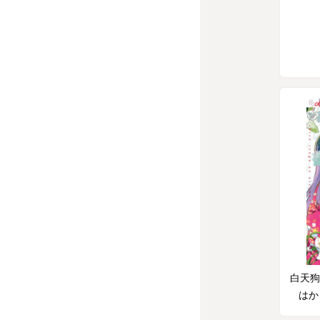
白天狗
はか