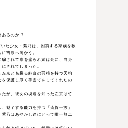
あるのか!?
ていた少女・紫乃は、困窮する家族を救
もに吉原へ向かう。
に騙されて毒を盛られ姉は死に、自身
」にされてしまった。
た左京と名乗る純白の羽根を持つ天狗
女を保護し厚く手当てをしてくれたの
ったが、彼女の境遇を知った左京は竹
し、魅了する能力を持つ「斎賀一族」
。紫乃はあやかし達にとって唯一無二
体を蝕み続けていた…解毒には筑波山