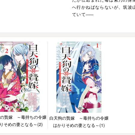
へ行かねばならないが、筑波
ていて
―
―
の贄嫁 ～毒持ちの令嬢
白天狗の贄嫁 ～毒持ちの令嬢
りそめの妻となる～(2)
はかりそめの妻となる～(1)