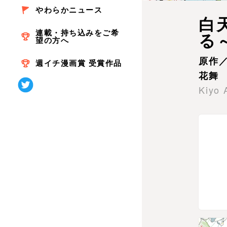
やわらかニュース
白
連載・持ち込みをご希
る
望の方へ
原作
週イチ漫画賞 受賞作品
花舞
Kiyo