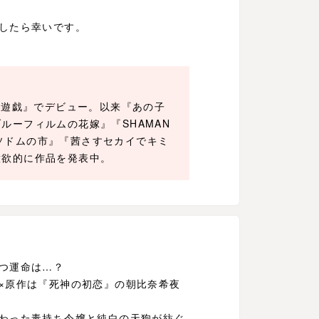
したら幸いです。
箱庭遊戯』でデビュー。以来『あの子
ルーフィルムの花嫁』『SHAMAN
』『ソドムの市』『茜さすセカイでキミ
意欲的に作品を発表中。
つ運命は…？
×原作は『死神の初恋』の朝比奈希夜
わった毒持ち令嬢と純白の天狗が紡ぐ