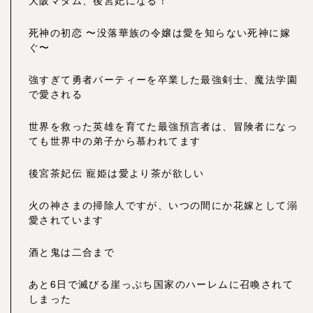
大阪マダム、後宮妃になる！
死神の初恋 〜没落華族の令嬢は愛を知らない死神に嫁
ぐ〜
強すぎて勇者パーティーを卒業した最強剣士、魔法学園
で愛される
世界を救った英雄を育てた最強預言者は、冒険者になっ
ても世界中の弟子から慕われてます
後宮茶妃伝 寵姫は愛より茶が欲しい
火の神さまの掃除人ですが、いつの間にか花嫁として溺
愛されています
酒と鬼は二合まで
あと6日で滅びる崖っぷち国家のハーレムに召喚されて
しまった