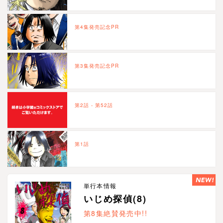
第4集発売記念PR
第3集発売記念PR
第2話 - 第52話
第1話
単行本情報
いじめ探偵(8)
第8集絶賛発売中!!