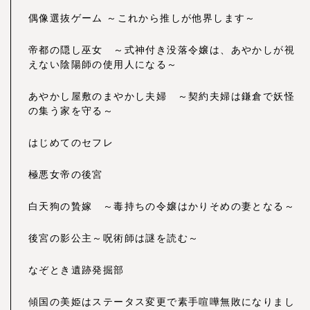
偶像選抜ゲーム ～これから推しが他界します～
帝都の隠し巫女 ～式神付き没落令嬢は、あやかしが視
えない陰陽師の使用人になる～
あやかし屋敷のまやかし夫婦 ～契約夫婦は鎌倉で妖怪
の集う家を守る～
はじめてのセフレ
極悪女帝の後宮
白天狗の贄嫁 ～毒持ちの令嬢はかりそめの妻となる～
後宮の影公主～呪術師は謎を読む～
なぞとき遺跡発掘部
傾国の美姫はステータス変更で素手喧嘩無敗になりまし