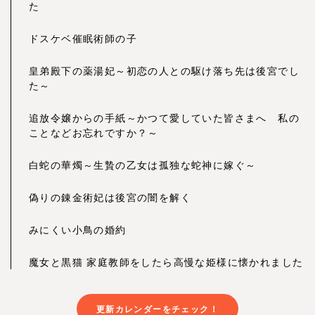
た
ドスケベ催眠術師の子
皇弟殿下の薬湯妃～初恋の人との駆け落ち先は後宮でし
た～
追放令嬢からの手紙～かつて愛していた皆さまへ 私の
ことなどお忘れですか？～
白蛇の華燭～生贄の乙女は孤独な蛇神に嫁ぐ～
偽りの錬金術妃は後宮の闇を解く
みにくい小鳥の婚約
魔女と黒猫 家庭教師をしたら高慢な姫様に懐かれました
更新カレンダーをチェック！