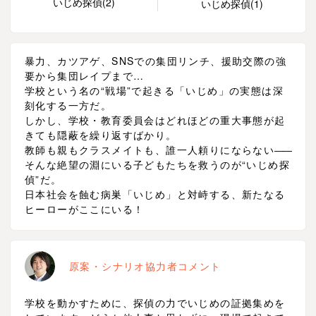
いじめ探偵(2)
いじめ探偵(1)
暴力、カツアゲ、SNSでの集団リンチ、援助交際の強
要から集団レイプまで…
学校という名の“戦場”で起きる「いじめ」の実態は深
刻化する一方だ。
しかし、学校・教育委員会はどれほどの重大事態が起
きても隠蔽を繰り返すばかり。
教師も親もクラスメイトも、誰一人頼りにならない
――
そんな絶望の淵にいる子どもたちを救うのが“いじめ探
偵”だ。
日本社会を蝕む病巣「いじめ」と対峙する、新たなる
ヒーローがここにいる！
原案・シナリオ協力者コメント
学校を動かすために、探偵の力でいじめの証拠集めを