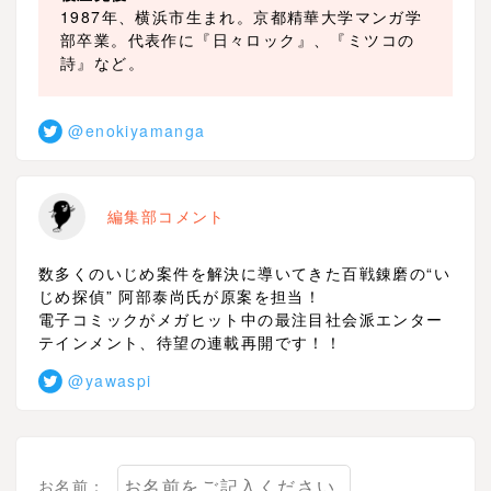
1987年、横浜市生まれ。京都精華大学マンガ学
部卒業。代表作に『日々ロック』、『ミツコの
詩』など。
@enokiyamanga
編集部コメント
数多くのいじめ案件を解決に導いてきた百戦錬磨の“い
じめ探偵” 阿部泰尚氏が原案を担当！
電子コミックがメガヒット中の最注目社会派エンター
テインメント、待望の連載再開です！！
@yawaspi
お名前：