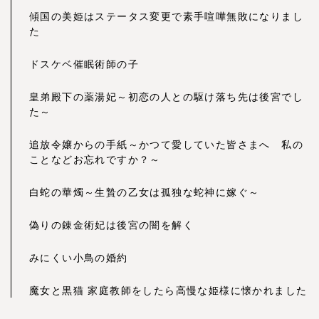
傾国の美姫はステータス変更で素手喧嘩無敗になりまし
た
ドスケベ催眠術師の子
皇弟殿下の薬湯妃～初恋の人との駆け落ち先は後宮でし
た～
追放令嬢からの手紙～かつて愛していた皆さまへ 私の
ことなどお忘れですか？～
白蛇の華燭～生贄の乙女は孤独な蛇神に嫁ぐ～
偽りの錬金術妃は後宮の闇を解く
みにくい小鳥の婚約
魔女と黒猫 家庭教師をしたら高慢な姫様に懐かれました