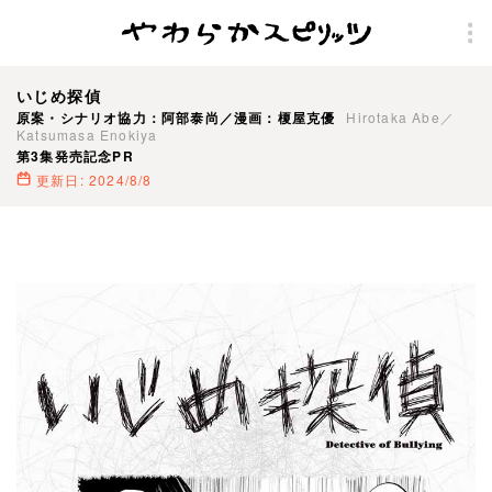
いじめ探偵
原案・シナリオ協力：阿部泰尚／漫画：榎屋克優
Hirotaka Abe／
Katsumasa Enokiya
第3集発売記念PR
更新日: 2024/8/8