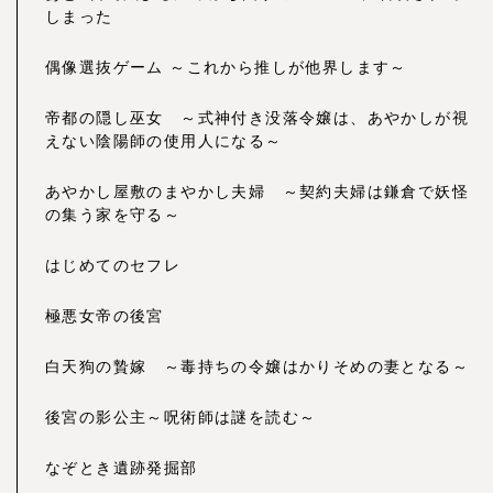
しまった
偶像選抜ゲーム ～これから推しが他界します～
帝都の隠し巫女 ～式神付き没落令嬢は、あやかしが視
えない陰陽師の使用人になる～
あやかし屋敷のまやかし夫婦 ～契約夫婦は鎌倉で妖怪
の集う家を守る～
はじめてのセフレ
極悪女帝の後宮
白天狗の贄嫁 ～毒持ちの令嬢はかりそめの妻となる～
後宮の影公主～呪術師は謎を読む～
なぞとき遺跡発掘部