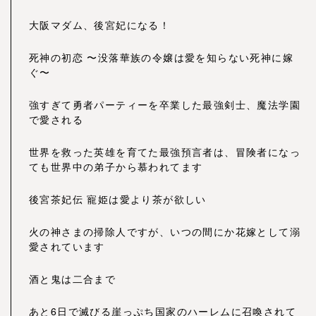
大阪マダム、後宮妃になる！
死神の初恋 〜没落華族の令嬢は愛を知らない死神に嫁
ぐ〜
強すぎて勇者パーティーを卒業した最強剣士、魔法学園
で愛される
世界を救った英雄を育てた最強預言者は、冒険者になっ
ても世界中の弟子から慕われてます
後宮茶妃伝 寵姫は愛より茶が欲しい
火の神さまの掃除人ですが、いつの間にか花嫁として溺
愛されています
酒と鬼は二合まで
あと6日で滅びる崖っぷち国家のハーレムに召喚されて