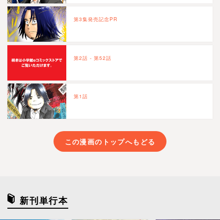
第3集発売記念PR
第2話 - 第52話
第1話
この漫画のトップへもどる
新刊単行本