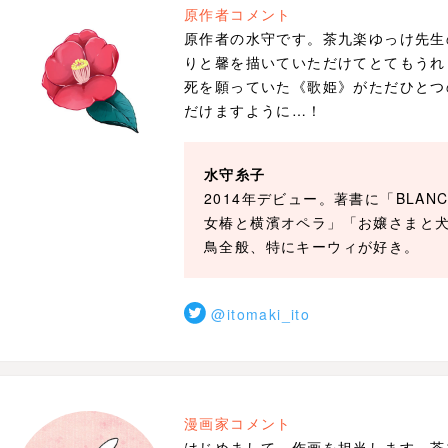
原作者コメント
原作者の水守です。茶九楽ゆっけ先生
りと馨を描いていただけてとてもうれ
死を願っていた《歌姫》がただひとつ
だけますように…！
水守糸子
2014年デビュー。著書に「BLA
女椿と横濱オペラ」「お嬢さまと
鳥全般、特にキーウィが好き。
@itomaki_ito
漫画家コメント
はじめまして、作画を担当します、茶