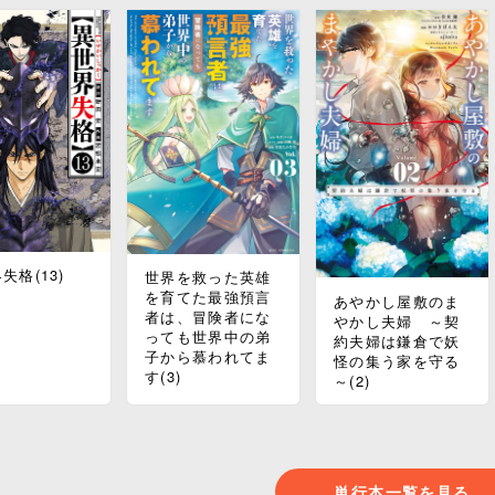
失格(13)
世界を救った英雄
を育てた最強預言
あやかし屋敷のま
者は、冒険者にな
やかし夫婦 ～契
っても世界中の弟
約夫婦は鎌倉で妖
子から慕われてま
怪の集う家を守る
す(3)
～(2)
単行本一覧を見る