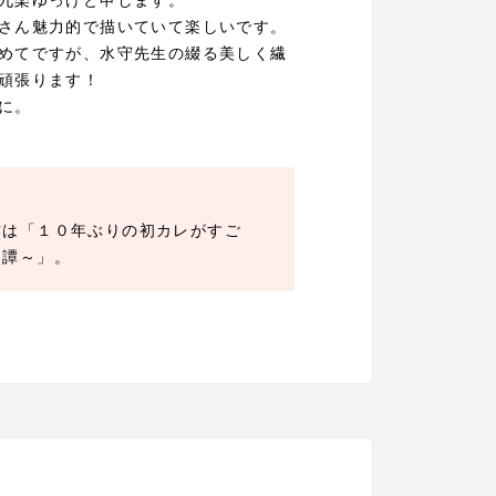
さん魅力的で描いていて楽しいです。
めてですが、水守先生の綴る美しく繊
頑張ります！
に。
作は「１０年ぶりの初カレがすご
々譚～」。