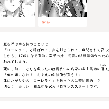
第1話
魔を呼ぶ声を持つことりは
「ローレライ」と呼ばれて、声を封じられて、幽閉されて育っ
しかも、17歳になる直前に双子の妹・初音の結婚準備金のた
われてしまう。
かおる
死の寸前にことりを救ったのは魔祓いの名家の当主候補の
馨
「俺の嫁になれ！ おまえの命は俺が買う！」
死にたがりやの「ローレライ」を救ったのは契約婚約！？
切なく 美しい 和風溺愛嫁入りロマンススタートです。