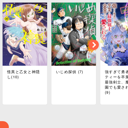
怪異と乙女と神隠
いじめ探偵 (7)
強すぎて勇
し(10)
ティーを卒
最強剣士、
園でも愛さ
(9)