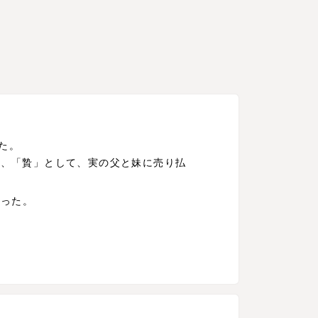
た。
め、「贄」として、実の父と妹に売り払
だった。