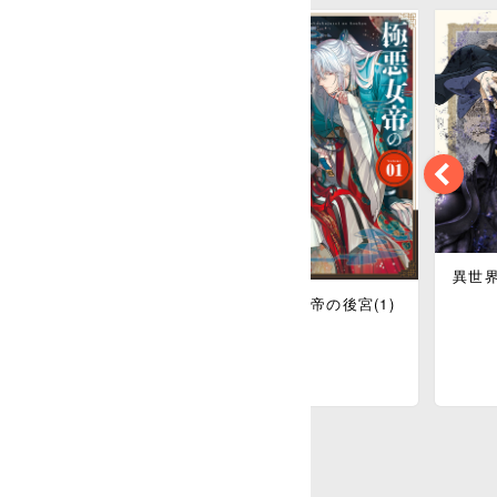
異世界
ん
偶像選抜ゲーム ～
4)
これから推しが他
極悪女帝の後宮(1)
界します～(1)