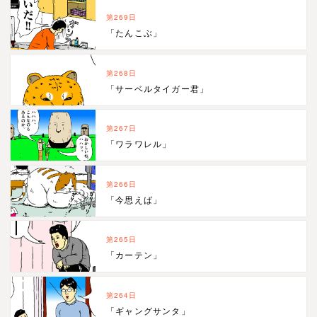
第269日
「たんこぶ」
第268日
「サーベルタイガー君」
第267日
「ワラワレル」
第266日
「今思えば」
第265日
「カーテン」
第264日
「ギャングサンタ」