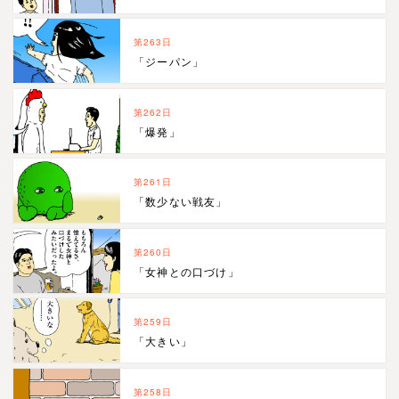
第263日
「ジーパン」
第262日
「爆発」
第261日
「数少ない戦友」
第260日
「女神との口づけ」
第259日
「大きい」
第258日