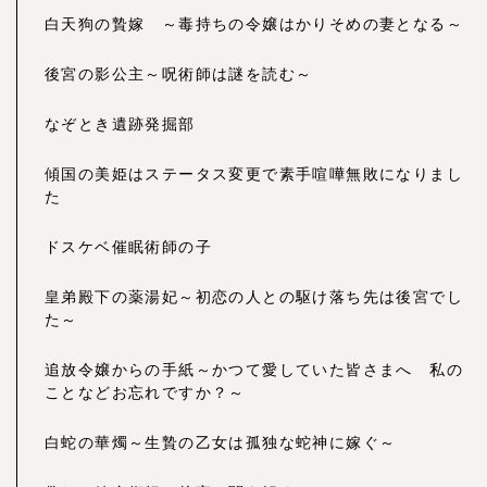
白天狗の贄嫁 ～毒持ちの令嬢はかりそめの妻となる～
後宮の影公主～呪術師は謎を読む～
なぞとき遺跡発掘部
傾国の美姫はステータス変更で素手喧嘩無敗になりまし
た
ドスケベ催眠術師の子
皇弟殿下の薬湯妃～初恋の人との駆け落ち先は後宮でし
た～
追放令嬢からの手紙～かつて愛していた皆さまへ 私の
ことなどお忘れですか？～
白蛇の華燭～生贄の乙女は孤独な蛇神に嫁ぐ～