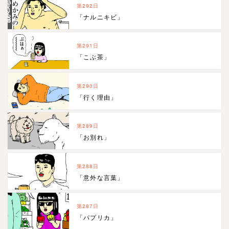
第292日
「ナルニキビ」
第291日
「こぶ茶」
第290日
「行く理由」
第289日
「お別れ」
第288日
「意外な言葉」
第287日
「パプリカ」