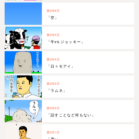
第286日
「空」
第285日
「牛vs.ジョッキー」
第284日
「日々モアイ」
第283日
「ラムネ」
第282日
「話すことなど何もない」
第281日
「暑い…」