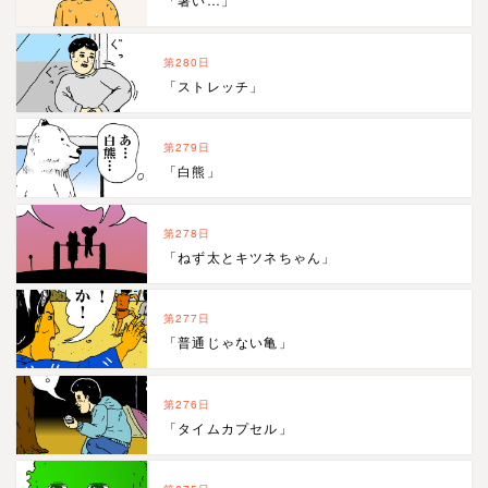
第280日
「ストレッチ」
第279日
「白熊」
第278日
「ねず太とキツネちゃん」
第277日
「普通じゃない亀」
第276日
「タイムカプセル」