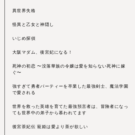
異世界失格
怪異と乙女と神隠し
いじめ探偵
大阪マダム、後宮妃になる！
死神の初恋 〜没落華族の令嬢は愛を知らない死神に嫁
ぐ〜
強すぎて勇者パーティーを卒業した最強剣士、魔法学園
で愛される
世界を救った英雄を育てた最強預言者は、冒険者になっ
ても世界中の弟子から慕われてます
後宮茶妃伝 寵姫は愛より茶が欲しい