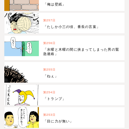
「俺は壁紙」
第257日
「たしか小三の頃、番長の言葉」
第256日
「水曜と木曜の間に挟まってしまった男の緊
急連絡」
第255日
「ねぇ」
第254日
「トランプ」
第253日
「目に力が無い」