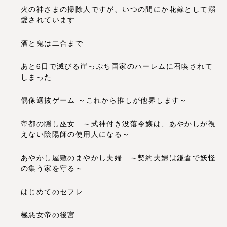
火の神さまの掃除人ですが、いつの間にか花嫁として溺
愛されています
酒と鬼は二合まで
あと6日で滅びる崖っぷち国家のハーレムに召喚されて
しまった
偶像選抜ゲーム ～これから推しが他界します～
帝都の隠し巫女 ～式神付き没落令嬢は、あやかしが視
えない陰陽師の使用人になる～
あやかし屋敷のまやかし夫婦 ～契約夫婦は鎌倉で妖怪
の集う家を守る～
はじめてのセフレ
極悪女帝の後宮