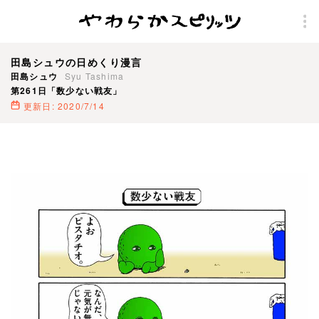
田島シュウの日めくり漫言
田島シュウ
Syu Tashima
第261日「数少ない戦友」
更新日: 2020/7/14