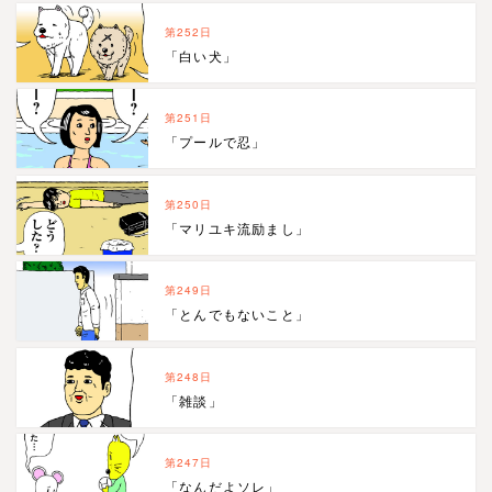
第252日
「白い犬」
第251日
「プールで忍」
第250日
「マリユキ流励まし」
第249日
「とんでもないこと」
第248日
「雑談」
第247日
「なんだよソレ」