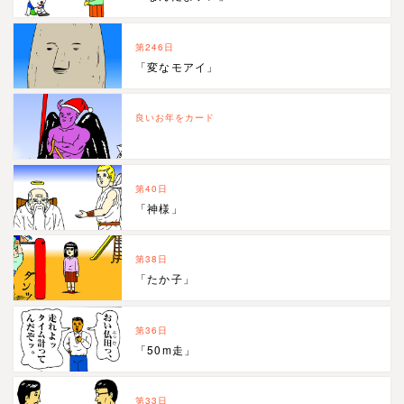
第246日
「変なモアイ」
良いお年をカード
第40日
「神様」
第38日
「たか子」
第36日
「50m走」
第33日