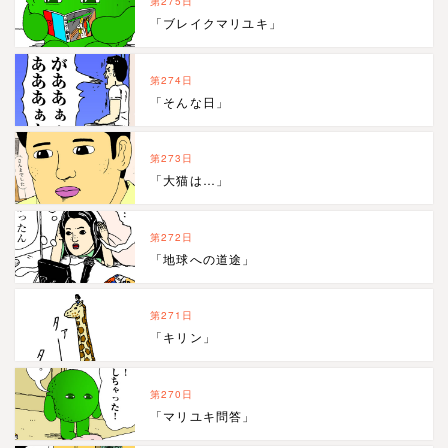
第275日
「ブレイクマリユキ」
第274日
「そんな日」
第273日
「大猫は…」
第272日
「地球への道途」
第271日
「キリン」
第270日
「マリユキ問答」