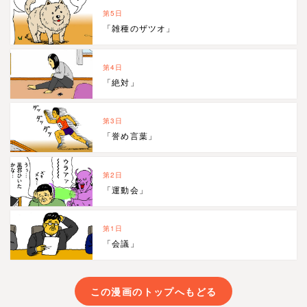
第5日
「雑種のザツオ」
第4日
「絶対」
第3日
「誉め言葉」
第2日
「運動会」
第1日
「会議」
この漫画のトップへもどる