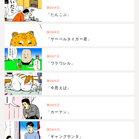
第269日
「たんこぶ」
第268日
「サーベルタイガー君」
第267日
「ワラワレル」
第266日
「今思えば」
第265日
「カーテン」
第264日
「ギャングサンタ」