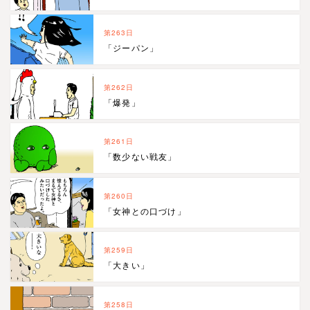
第263日
「ジーパン」
第262日
「爆発」
第261日
「数少ない戦友」
第260日
「女神との口づけ」
第259日
「大きい」
第258日