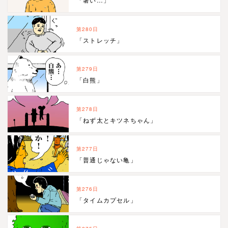
第280日
「ストレッチ」
第279日
「白熊」
第278日
「ねず太とキツネちゃん」
第277日
「普通じゃない亀」
第276日
「タイムカプセル」