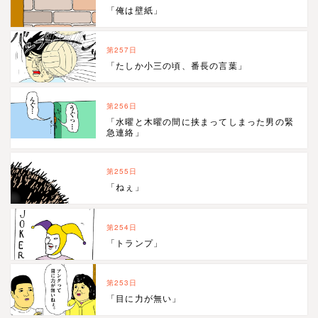
「俺は壁紙」
第257日
「たしか小三の頃、番長の言葉」
第256日
「水曜と木曜の間に挟まってしまった男の緊
急連絡」
第255日
「ねぇ」
第254日
「トランプ」
第253日
「目に力が無い」