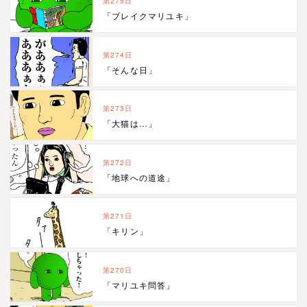
第275日
「ブレイクマリユキ」
第274日
「そんな日」
第273日
「大猫は…」
第272日
「地球への道途」
第271日
「キリン」
第270日
「マリユキ問答」