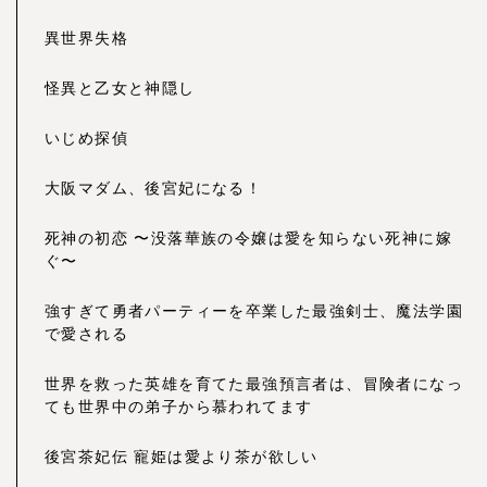
異世界失格
怪異と乙女と神隠し
いじめ探偵
大阪マダム、後宮妃になる！
死神の初恋 〜没落華族の令嬢は愛を知らない死神に嫁
ぐ〜
強すぎて勇者パーティーを卒業した最強剣士、魔法学園
で愛される
世界を救った英雄を育てた最強預言者は、冒険者になっ
ても世界中の弟子から慕われてます
後宮茶妃伝 寵姫は愛より茶が欲しい