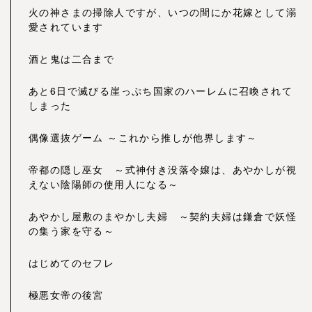
火の神さまの掃除人ですが、いつの間にか花嫁として溺
愛されています
酒と鬼は二合まで
あと6日で滅びる崖っぷち国家のハーレムに召喚されて
しまった
偶像選抜ゲーム ～これから推しが他界します～
帝都の隠し巫女 ～式神付き没落令嬢は、あやかしが視
えない陰陽師の使用人になる～
あやかし屋敷のまやかし夫婦 ～契約夫婦は鎌倉で妖怪
の集う家を守る～
はじめてのセフレ
極悪女帝の後宮