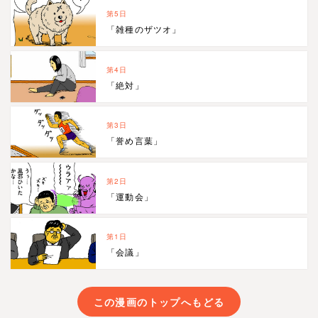
第5日
「雑種のザツオ」
第4日
「絶対」
第3日
「誉め言葉」
第2日
「運動会」
第1日
「会議」
この漫画のトップへもどる