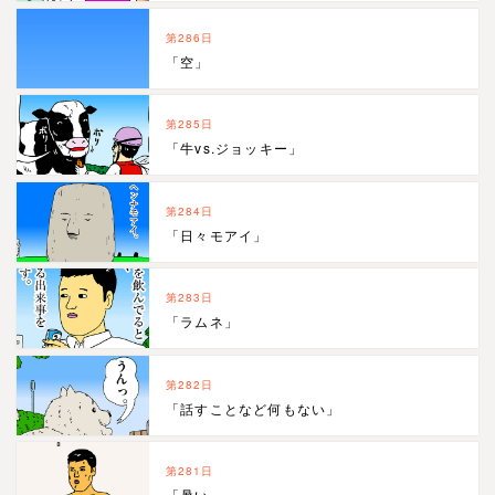
第286日
「空」
第285日
「牛vs.ジョッキー」
第284日
「日々モアイ」
第283日
「ラムネ」
第282日
「話すことなど何もない」
第281日
「暑い…」