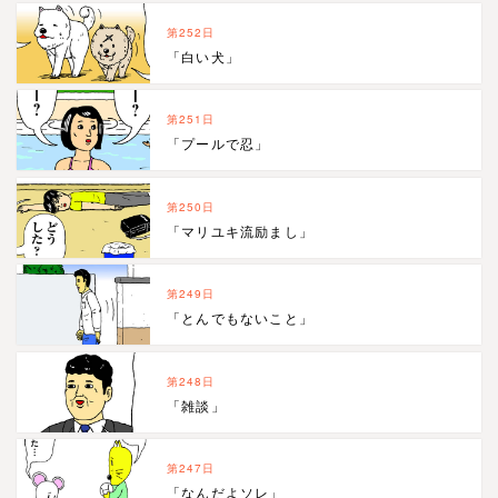
第252日
「白い犬」
第251日
「プールで忍」
第250日
「マリユキ流励まし」
第249日
「とんでもないこと」
第248日
「雑談」
第247日
「なんだよソレ」