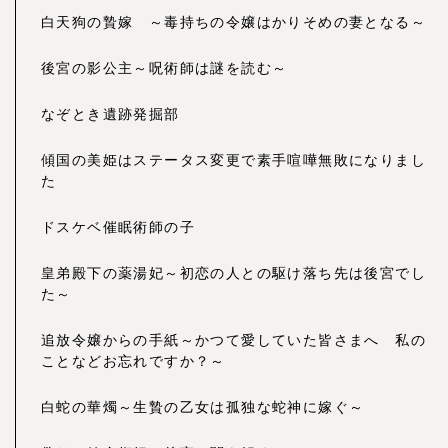
白天狗の贄嫁 ～毒持ちの令嬢はかりそめの妻となる～
後宮の影公主～呪術師は謎を読む～
なぞとき遺跡発掘部
傾国の美姫はステータス変更で素手喧嘩無敗になりまし
た
ドスケベ催眠術師の子
皇弟殿下の薬湯妃～初恋の人との駆け落ち先は後宮でし
た～
追放令嬢からの手紙～かつて愛していた皆さまへ 私の
ことなどお忘れですか？～
白蛇の華燭～生贄の乙女は孤独な蛇神に嫁ぐ～