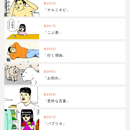
第292日
「ナルニキビ」
第291日
「こぶ茶」
第290日
「行く理由」
第289日
「お別れ」
第288日
「意外な言葉」
第287日
「パプリカ」