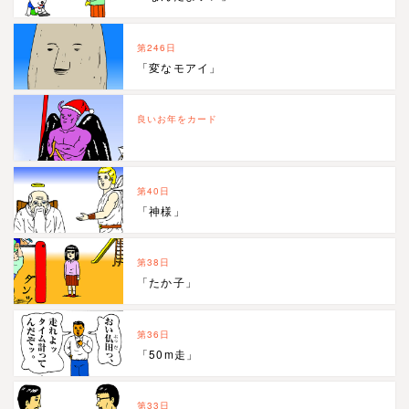
第246日
「変なモアイ」
良いお年をカード
第40日
「神様」
第38日
「たか子」
第36日
「50m走」
第33日