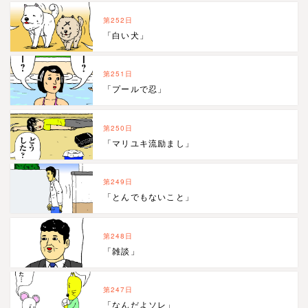
第252日
「白い犬」
第251日
「プールで忍」
第250日
「マリユキ流励まし」
第249日
「とんでもないこと」
第248日
「雑談」
第247日
「なんだよソレ」