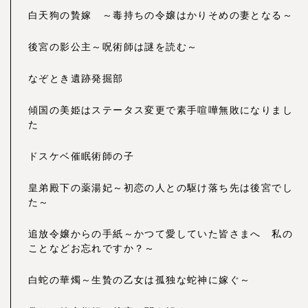
白天狗の贄嫁 ～毒持ちの令嬢はかりそめの妻となる～
後宮の影公主～呪術師は謎を読む～
なぞとき遺跡発掘部
傾国の美姫はステータス変更で素手喧嘩無敗になりまし
た
ドスケベ催眠術師の子
皇弟殿下の薬湯妃～初恋の人との駆け落ち先は後宮でし
た～
追放令嬢からの手紙～かつて愛していた皆さまへ 私の
ことなどお忘れですか？～
白蛇の華燭～生贄の乙女は孤独な蛇神に嫁ぐ～