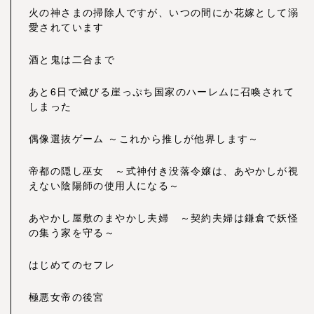
火の神さまの掃除人ですが、いつの間にか花嫁として溺
愛されています
酒と鬼は二合まで
あと6日で滅びる崖っぷち国家のハーレムに召喚されて
しまった
偶像選抜ゲーム ～これから推しが他界します～
帝都の隠し巫女 ～式神付き没落令嬢は、あやかしが視
えない陰陽師の使用人になる～
あやかし屋敷のまやかし夫婦 ～契約夫婦は鎌倉で妖怪
の集う家を守る～
はじめてのセフレ
極悪女帝の後宮