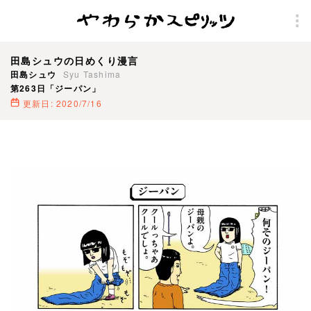
田島シュウの日めくり漫言
田島シュウ
Syu Tashima
第263日「ジーパン」
更新日: 2020/7/16