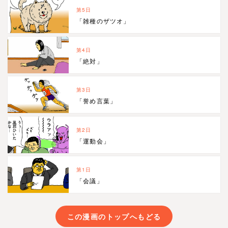
第5日
「雑種のザツオ」
第4日
「絶対」
第3日
「誉め言葉」
第2日
「運動会」
第1日
「会議」
この漫画のトップへもどる