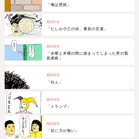
「俺は壁紙」
第257日
「たしか小三の頃、番長の言葉」
第256日
「水曜と木曜の間に挟まってしまった男の緊
急連絡」
第255日
「ねぇ」
第254日
「トランプ」
第253日
「目に力が無い」