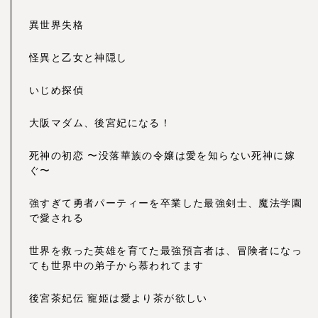
異世界失格
怪異と乙女と神隠し
いじめ探偵
大阪マダム、後宮妃になる！
死神の初恋 〜没落華族の令嬢は愛を知らない死神に嫁
ぐ〜
強すぎて勇者パーティーを卒業した最強剣士、魔法学園
で愛される
世界を救った英雄を育てた最強預言者は、冒険者になっ
ても世界中の弟子から慕われてます
後宮茶妃伝 寵姫は愛より茶が欲しい