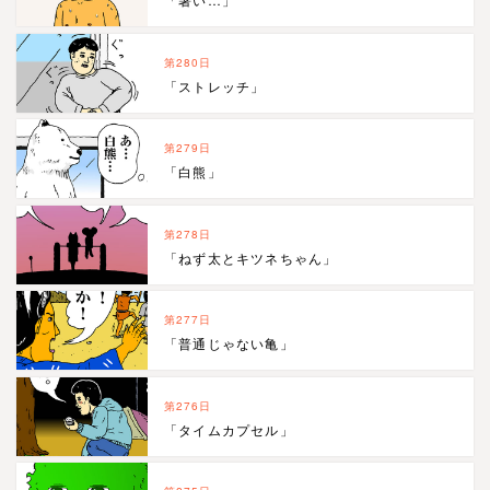
第280日
「ストレッチ」
第279日
「白熊」
第278日
「ねず太とキツネちゃん」
第277日
「普通じゃない亀」
第276日
「タイムカプセル」