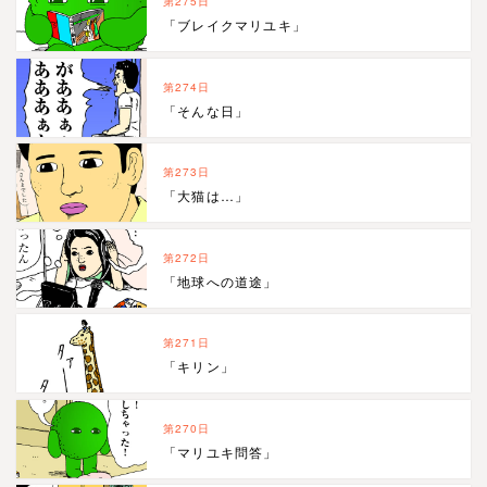
第275日
「ブレイクマリユキ」
第274日
「そんな日」
第273日
「大猫は…」
第272日
「地球への道途」
第271日
「キリン」
第270日
「マリユキ問答」