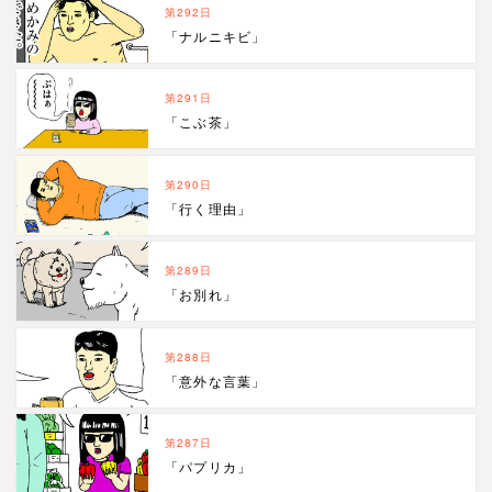
第292日
「ナルニキビ」
第291日
「こぶ茶」
第290日
「行く理由」
第289日
「お別れ」
第288日
「意外な言葉」
第287日
「パプリカ」