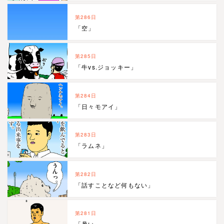
第286日
「空」
第285日
「牛vs.ジョッキー」
第284日
「日々モアイ」
第283日
「ラムネ」
第282日
「話すことなど何もない」
第281日
「暑い…」