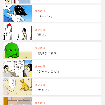
第263日
「ジーパン」
第262日
「爆発」
第261日
「数少ない戦友」
第260日
「女神との口づけ」
第259日
「大きい」
第258日