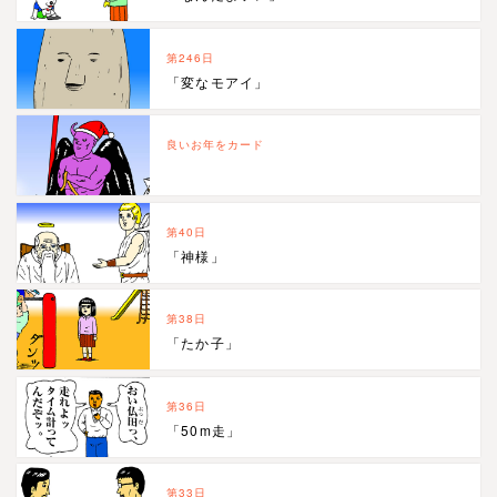
第246日
「変なモアイ」
良いお年をカード
第40日
「神様」
第38日
「たか子」
第36日
「50m走」
第33日