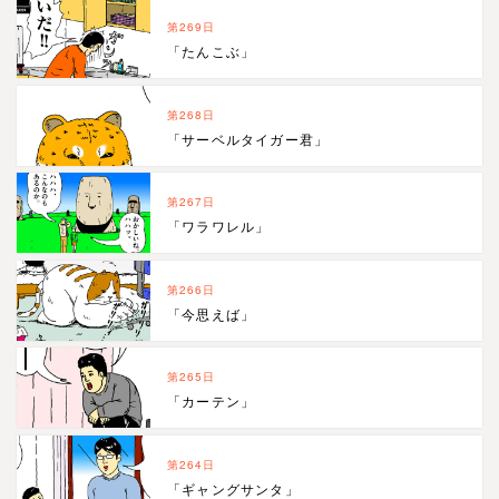
第269日
「たんこぶ」
第268日
「サーベルタイガー君」
第267日
「ワラワレル」
第266日
「今思えば」
第265日
「カーテン」
第264日
「ギャングサンタ」