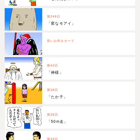
第246日
「変なモアイ」
良いお年をカード
第40日
「神様」
第38日
「たか子」
第36日
「50m走」
第33日