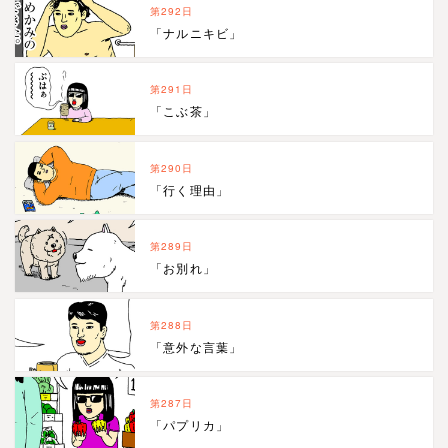
第292日
「ナルニキビ」
第291日
「こぶ茶」
第290日
「行く理由」
第289日
「お別れ」
第288日
「意外な言葉」
第287日
「パプリカ」