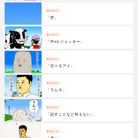
第286日
「空」
第285日
「牛vs.ジョッキー」
第284日
「日々モアイ」
第283日
「ラムネ」
第282日
「話すことなど何もない」
第281日
「暑い…」