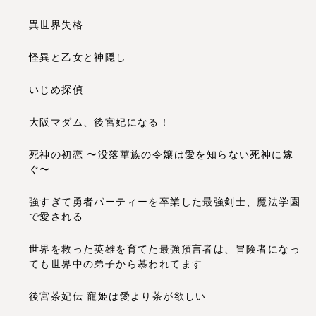
異世界失格
怪異と乙女と神隠し
いじめ探偵
大阪マダム、後宮妃になる！
死神の初恋 〜没落華族の令嬢は愛を知らない死神に嫁
ぐ〜
強すぎて勇者パーティーを卒業した最強剣士、魔法学園
で愛される
世界を救った英雄を育てた最強預言者は、冒険者になっ
ても世界中の弟子から慕われてます
後宮茶妃伝 寵姫は愛より茶が欲しい