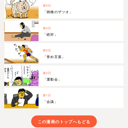
第5日
「雑種のザツオ」
第4日
「絶対」
第3日
「誉め言葉」
第2日
「運動会」
第1日
「会議」
この漫画のトップへもどる