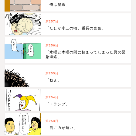
「俺は壁紙」
第257日
「たしか小三の頃、番長の言葉」
第256日
「水曜と木曜の間に挟まってしまった男の緊
急連絡」
第255日
「ねぇ」
第254日
「トランプ」
第253日
「目に力が無い」