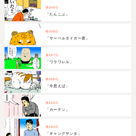
第269日
「たんこぶ」
第268日
「サーベルタイガー君」
第267日
「ワラワレル」
第266日
「今思えば」
第265日
「カーテン」
第264日
「ギャングサンタ」