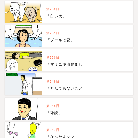
第252日
「白い犬」
第251日
「プールで忍」
第250日
「マリユキ流励まし」
第249日
「とんでもないこと」
第248日
「雑談」
第247日
「なんだよソレ」