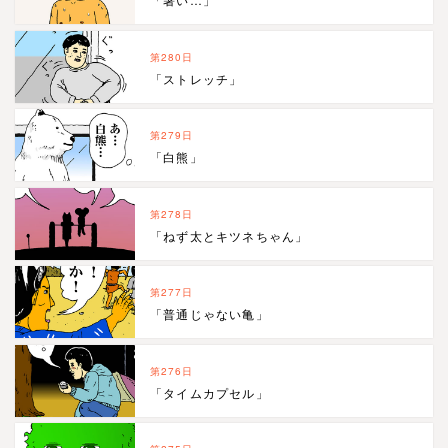
第280日
「ストレッチ」
第279日
「白熊」
第278日
「ねず太とキツネちゃん」
第277日
「普通じゃない亀」
第276日
「タイムカプセル」