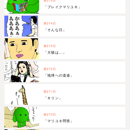
第275日
「ブレイクマリユキ」
第274日
「そんな日」
第273日
「大猫は…」
第272日
「地球への道途」
第271日
「キリン」
第270日
「マリユキ問答」