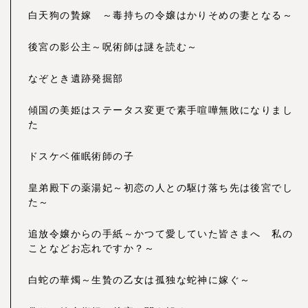
白天狗の贄嫁 ～毒持ちの令嬢はかりそめの妻となる～
後宮の影公主～呪術師は謎を読む～
なぞとき遺跡発掘部
傾国の美姫はステータス変更で素手喧嘩無敗になりまし
た
ドスケベ催眠術師の子
皇弟殿下の薬湯妃～初恋の人との駆け落ち先は後宮でし
た～
追放令嬢からの手紙～かつて愛していた皆さまへ 私の
ことなどお忘れですか？～
白蛇の華燭～生贄の乙女は孤独な蛇神に嫁ぐ～