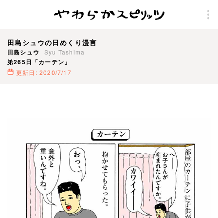
田島シュウの日めくり漫言
田島シュウ
Syu Tashima
第265日「カーテン」
更新日: 2020/7/17