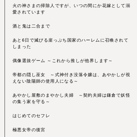
火の神さまの掃除人ですが、いつの間にか花嫁として溺
愛されています
酒と鬼は二合まで
あと6日で滅びる崖っぷち国家のハーレムに召喚されて
しまった
偶像選抜ゲーム ～これから推しが他界します～
帝都の隠し巫女 ～式神付き没落令嬢は、あやかしが視
えない陰陽師の使用人になる～
あやかし屋敷のまやかし夫婦 ～契約夫婦は鎌倉で妖怪
の集う家を守る～
はじめてのセフレ
極悪女帝の後宮