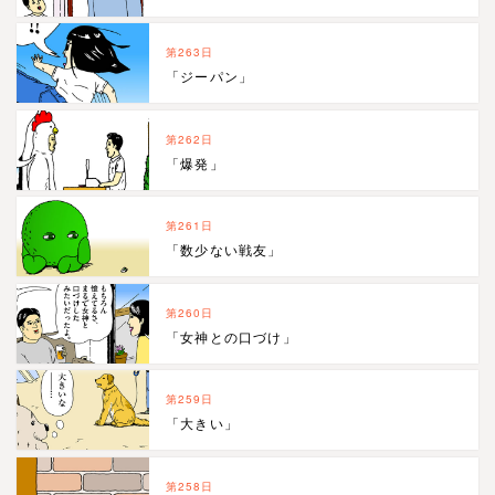
第263日
「ジーパン」
第262日
「爆発」
第261日
「数少ない戦友」
第260日
「女神との口づけ」
第259日
「大きい」
第258日