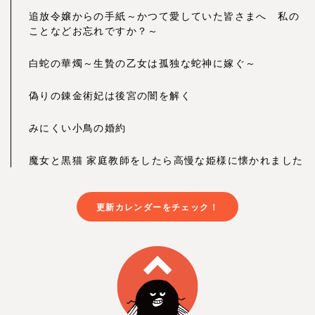
追放令嬢からの手紙～かつて愛していた皆さまへ 私の
ことなどお忘れですか？～
白蛇の華燭～生贄の乙女は孤独な蛇神に嫁ぐ～
偽りの錬金術妃は後宮の闇を解く
みにくい小鳥の婚約
魔女と黒猫 家庭教師をしたら高慢な姫様に懐かれました
更新カレンダーをチェック！