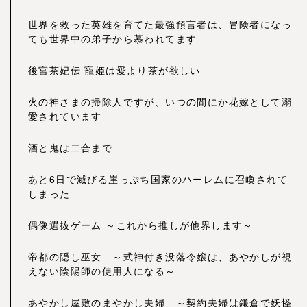
世界を救った英雄を育てた最強預言者は、冒険者になっ
ても世界中の弟子から慕われてます
後宮茶妃伝 寵姫は愛より茶が欲しい
火の神さまの掃除人ですが、いつの間にか花嫁として溺
愛されています
酒と鬼は二合まで
あと6日で滅びる崖っぷち国家のハーレムに召喚されて
しまった
偶像選抜ゲーム ～これから推しが他界します～
帝都の隠し巫女 ～式神付き没落令嬢は、あやかしが視
えない陰陽師の使用人になる～
あやかし屋敷のまやかし夫婦 ～契約夫婦は鎌倉で妖怪