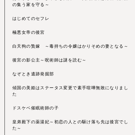
の集う家を守る～
はじめてのセフレ
極悪女帝の後宮
白天狗の贄嫁 ～毒持ちの令嬢はかりそめの妻となる～
後宮の影公主～呪術師は謎を読む～
なぞとき遺跡発掘部
傾国の美姫はステータス変更で素手喧嘩無敗になりまし
た
ドスケベ催眠術師の子
皇弟殿下の薬湯妃～初恋の人との駆け落ち先は後宮でし
た～