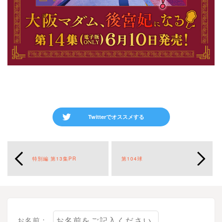
Twitterでオススメする
特別編 第13集PR
第104球
お名前：