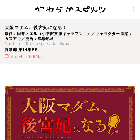
大阪マダム、後宮妃になる！
原作：田井ノエル（小学館文庫キャラブン！）／キャラクター原案：
カズアキ／漫画：馬場彩玖
Noel Tai／Kazuaki／Saiku Baba
特別編 第14集PR
更新日: 2026/6/5