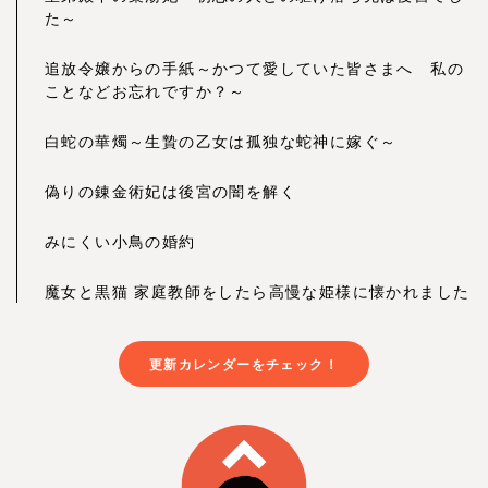
た～
追放令嬢からの手紙～かつて愛していた皆さまへ 私の
ことなどお忘れですか？～
白蛇の華燭～生贄の乙女は孤独な蛇神に嫁ぐ～
偽りの錬金術妃は後宮の闇を解く
みにくい小鳥の婚約
魔女と黒猫 家庭教師をしたら高慢な姫様に懐かれました
更新カレンダーをチェック！