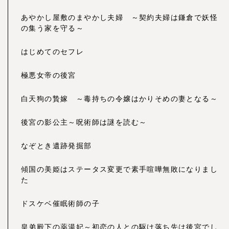
あやかし屋敷のまやかし夫婦 ～契約夫婦は鎌倉で妖怪
の集う家を守る～
はじめてのセフレ
極悪女帝の後宮
白天狗の贄嫁 ～毒持ちの令嬢はかりそめの妻となる～
後宮の影公主～呪術師は謎を読む～
なぞとき遺跡発掘部
傾国の美姫はステータス変更で素手喧嘩無敗になりまし
た
ドスケベ催眠術師の子
皇弟殿下の薬湯妃～初恋の人との駆け落ち先は後宮でし