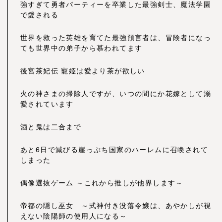
強すぎて勇者パーティーを卒業した最強剣士、魔法学園
で愛される
世界を救った英雄を育てた最強預言者は、冒険者になっ
ても世界中の弟子から慕われてます
後宮茶妃伝 寵姫は愛より茶が欲しい
火の神さまの掃除人ですが、いつの間にか花嫁として溺
愛されています
酒と鬼は二合まで
あと6日で滅びる崖っぷち国家のハーレムに召喚されて
しまった
偶像選抜ゲーム ～これから推しが他界します～
帝都の隠し巫女 ～式神付き没落令嬢は、あやかしが視
えない陰陽師の使用人になる～