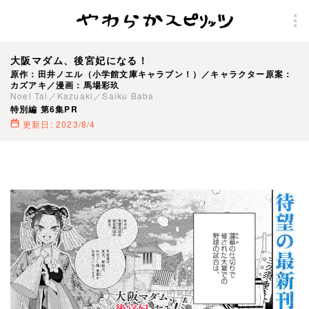
大阪マダム、後宮妃になる！
原作：田井ノエル（小学館文庫キャラブン！）／キャラクター原案：
カズアキ／漫画：馬場彩玖
Noel Tai／Kazuaki／Saiku Baba
特別編 第6集PR
更新日: 2023/8/4