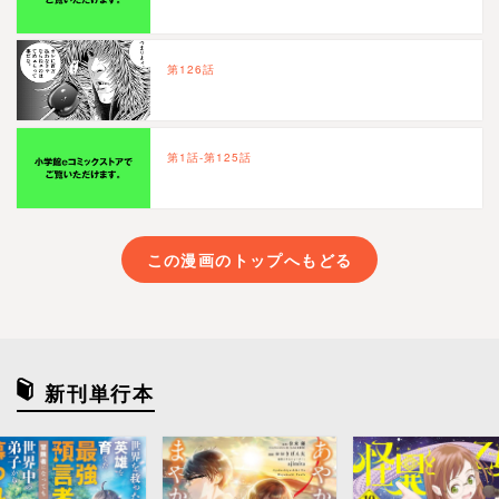
第126話
第1話-第125話
この漫画のトップへもどる
新刊単行本