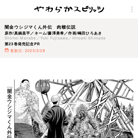
闇金ウシジマくん外伝 肉蝮伝説
原作/真鍋昌平／ネーム/藤澤勇希／作画/嶋田ひろあき
Shohei Manabe／Yuki Fujisawa／Hiroaki Shimada
第23巻発売記念PR
更新日: 2025/3/28