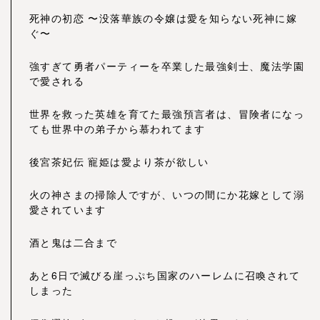
死神の初恋 〜没落華族の令嬢は愛を知らない死神に嫁
ぐ〜
強すぎて勇者パーティーを卒業した最強剣士、魔法学園
で愛される
世界を救った英雄を育てた最強預言者は、冒険者になっ
ても世界中の弟子から慕われてます
後宮茶妃伝 寵姫は愛より茶が欲しい
火の神さまの掃除人ですが、いつの間にか花嫁として溺
愛されています
酒と鬼は二合まで
あと6日で滅びる崖っぷち国家のハーレムに召喚されて
しまった