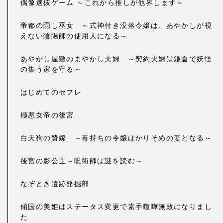
偶像選抜ゲーム ～これから推しが他界します～
帝都の隠し巫女 ～式神付き没落令嬢は、あやかしが視
えない陰陽師の使用人になる～
あやかし屋敷のまやかし夫婦 ～契約夫婦は鎌倉で妖怪
の集う家を守る～
はじめてのセフレ
極悪女帝の後宮
白天狗の贄嫁 ～毒持ちの令嬢はかりそめの妻となる～
後宮の影公主～呪術師は謎を読む～
なぞとき遺跡発掘部
傾国の美姫はステータス変更で素手喧嘩無敗になりまし
た