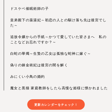
ドスケベ催眠術師の子
皇弟殿下の薬湯妃～初恋の人との駆け落ち先は後宮でし
た～
追放令嬢からの手紙～かつて愛していた皆さまへ 私の
ことなどお忘れですか？～
白蛇の華燭～生贄の乙女は孤独な蛇神に嫁ぐ～
偽りの錬金術妃は後宮の闇を解く
みにくい小鳥の婚約
魔女と黒猫 家庭教師をしたら高慢な姫様に懐かれました
更新カレンダーをチェック！