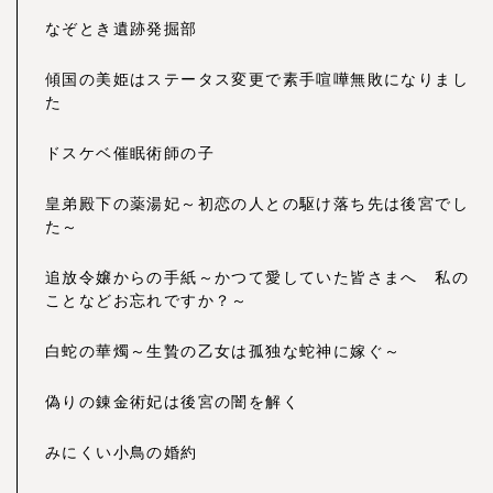
なぞとき遺跡発掘部
傾国の美姫はステータス変更で素手喧嘩無敗になりまし
た
ドスケベ催眠術師の子
皇弟殿下の薬湯妃～初恋の人との駆け落ち先は後宮でし
た～
追放令嬢からの手紙～かつて愛していた皆さまへ 私の
ことなどお忘れですか？～
白蛇の華燭～生贄の乙女は孤独な蛇神に嫁ぐ～
偽りの錬金術妃は後宮の闇を解く
みにくい小鳥の婚約