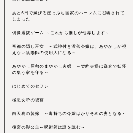
あと6日で滅びる崖っぷち国家のハーレムに召喚されて
しまった
偶像選抜ゲーム ～これから推しが他界します～
帝都の隠し巫女 ～式神付き没落令嬢は、あやかしが視
えない陰陽師の使用人になる～
あやかし屋敷のまやかし夫婦 ～契約夫婦は鎌倉で妖怪
の集う家を守る～
はじめてのセフレ
極悪女帝の後宮
白天狗の贄嫁 ～毒持ちの令嬢はかりそめの妻となる～
後宮の影公主～呪術師は謎を読む～