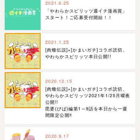
2021.6.25
「やわらかスピリッツ週イチ漫画賞」
スタート！ご応募受付開始！！
2021.1.25
[肉蝮伝説]×[かまいガチ]コラボ読切、
やわらかスピリッツ本日公開!!
2020.12.15
[肉蝮伝説]×[かまいガチ]コラボ読切、
やわらかスピリッツ2021年1/25月曜夜
公開!!
毘婆(びば)編第1～9話を本日から一週
間限定公開‼
2020.9.17