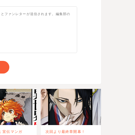
 宣伝マンガ
次回より最終章開幕！