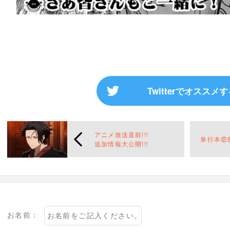
Twitterでオススメ
アニメ放送直前!!!
単行本⑫
追加情報大公開!!!
お名前：