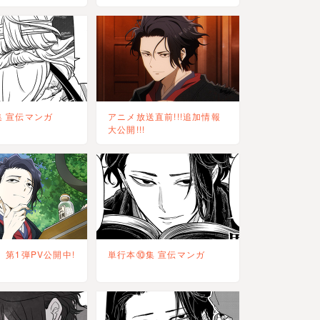
 宣伝マンガ
アニメ放送直前!!!追加情報
大公開!!!
、第1弾PV公開中!
単行本⑩集 宣伝マンガ