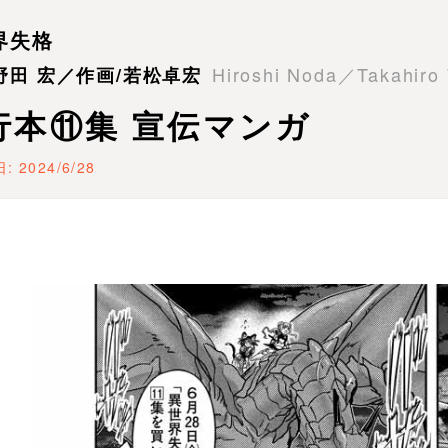
界失格
Hiroshi Noda／Takahiro
野田 宏／作画/若松卓宏
行本⑪集 宣伝マンガ
: 2024/6/28