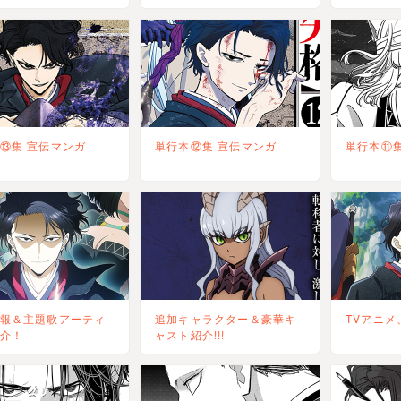
⑬集 宣伝マンガ
単行本⑫集 宣伝マンガ
単行本⑪集
報＆主題歌アーティ
追加キャラクター＆豪華キ
TVアニメ
介！
ャスト紹介!!!