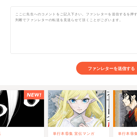
ファンレターを送信する
話
単行本⑮集 宣伝マンガ
単行本⑭集