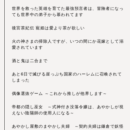
世界を救った英雄を育てた最強預言者は、冒険者になっ
ても世界中の弟子から慕われてます
後宮茶妃伝 寵姫は愛より茶が欲しい
火の神さまの掃除人ですが、いつの間にか花嫁として溺
愛されています
酒と鬼は二合まで
あと6日で滅びる崖っぷち国家のハーレムに召喚されて
しまった
偶像選抜ゲーム ～これから推しが他界します～
帝都の隠し巫女 ～式神付き没落令嬢は、あやかしが視
えない陰陽師の使用人になる～
あやかし屋敷のまやかし夫婦 ～契約夫婦は鎌倉で妖怪