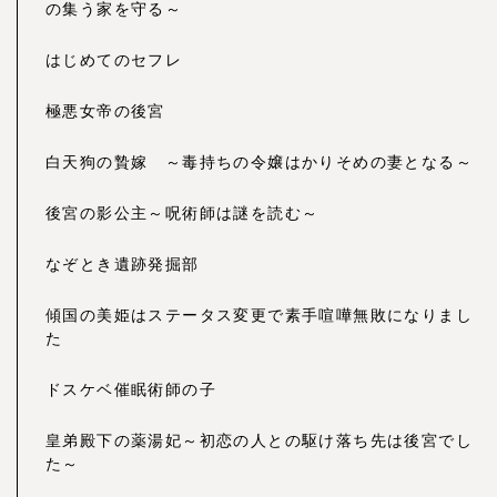
の集う家を守る～
はじめてのセフレ
極悪女帝の後宮
白天狗の贄嫁 ～毒持ちの令嬢はかりそめの妻となる～
後宮の影公主～呪術師は謎を読む～
なぞとき遺跡発掘部
傾国の美姫はステータス変更で素手喧嘩無敗になりまし
た
ドスケベ催眠術師の子
皇弟殿下の薬湯妃～初恋の人との駆け落ち先は後宮でし
た～