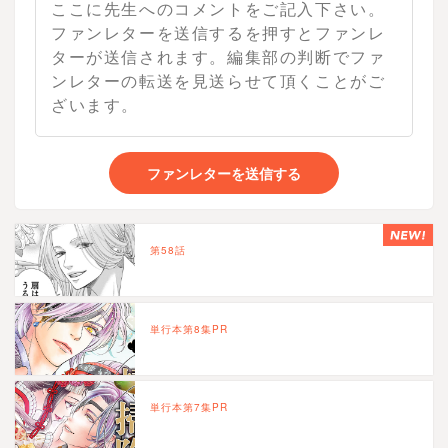
ファンレターを送信する
第58話
単行本第8集PR
単行本第7集PR