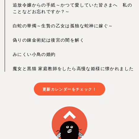
追放令嬢からの手紙～かつて愛していた皆さまへ 私の
ことなどお忘れですか？～
白蛇の華燭～生贄の乙女は孤独な蛇神に嫁ぐ～
偽りの錬金術妃は後宮の闇を解く
みにくい小鳥の婚約
魔女と黒猫 家庭教師をしたら高慢な姫様に懐かれました
更新カレンダーをチェック！