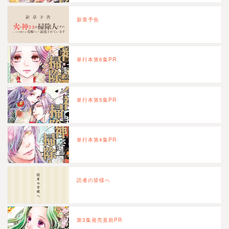
新章予告
単行本第6集PR
単行本第5集PR
単行本第4集PR
読者の皆様へ
第3集発売直前PR