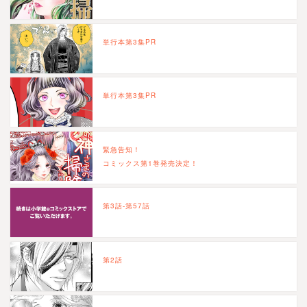
単行本第3集PR
単行本第3集PR
緊急告知！
コミックス第1巻発売決定！
第3話-第57話
第2話