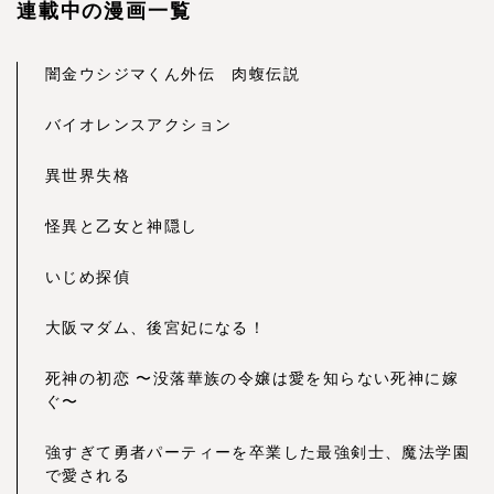
連載中の漫画一覧
闇金ウシジマくん外伝 肉蝮伝説
バイオレンスアクション
異世界失格
怪異と乙女と神隠し
いじめ探偵
大阪マダム、後宮妃になる！
死神の初恋 〜没落華族の令嬢は愛を知らない死神に嫁
ぐ〜
強すぎて勇者パーティーを卒業した最強剣士、魔法学園
で愛される