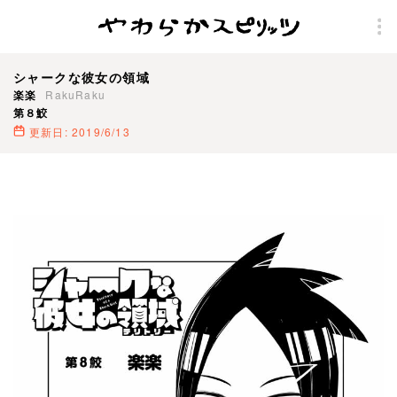
シャークな彼女の領域
楽楽
RakuRaku
第８鮫
更新日: 2019/6/13