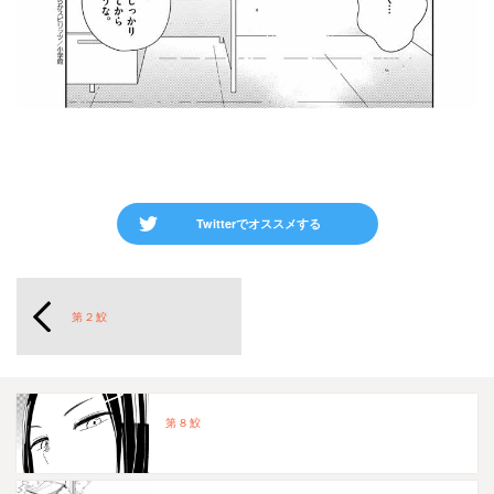
Twitterでオススメする
第２鮫
第８鮫