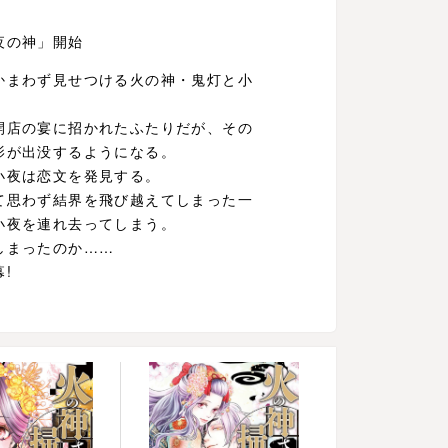
夜の神」開始
かまわず見せつける火の神・鬼灯と小
開店の宴に招かれたふたりだが、その
影が出没するようになる。
小夜は恋文を発見する。
て思わず結界を飛び越えてしまった一
小夜を連れ去ってしまう。
しまったのか……
!