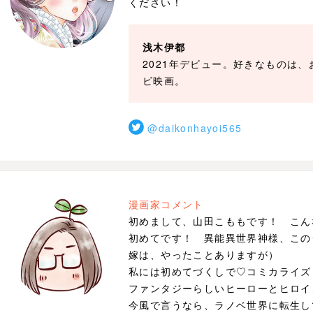
ください！
浅木伊都
2021年デビュー。好きなものは
ビ映画。
@daikonhayoi565
漫画家コメント
初めまして、山田こももです！ こん
初めてです！ 異能異世界神様、この
嫁は、やったことありますが）
私には初めてづくしで♡コミカライズ
ファンタジーらしいヒーローとヒロイ
今風で言うなら、ラノベ世界に転生し