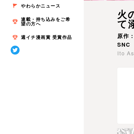
やわらかニュース
火
連載・持ち込みをご希
て
望の方へ
原作
週イチ漫画賞 受賞作品
SNC
Ito 