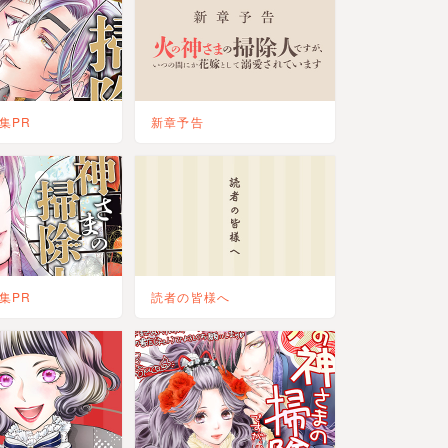
集PR
新章予告
しました。
集PR
読者の皆様へ