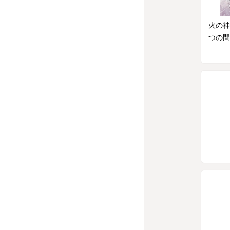
火の神
つの間