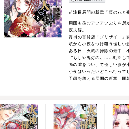
超注目展開の新章「藤の花と
周囲も羨むアツアツぶりを所
夜夫婦。
宵街の百貨店「グリザイユ」
頃から小夜をつけ狙う怪しい
ある日、火蔵の掃除の最中、
〝もしや鬼灯の〟……動揺し
瞬の隙をつい、て怪しい影が
小夜はいったいどこへ行って
予想を超える展開の新章、開幕