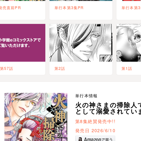
発売直前PR
単行本第3集PR
単行本第3
-第57話
第2話
第1話
単行本情報
火の神さまの掃除人
として溺愛されていま
第8集絶賛発売中!!
発売日 2026/6/10