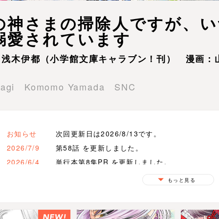
の神さまの掃除人ですが、い
溺愛されています
：浅木伊都（小学館文庫キャラブン！刊） 漫画：
Asagi Komomo Yamada SNC
お知らせ
次回更新日は2026/8/13です。
2026/7/9
第58話 を更新しました。
2026/6/4
単行本第8集PR を更新しました。
2025/11/6
単行本第7集PR を更新しました。
もっと見る
2025/10/23
新章予告 を更新しました。
2025/7/3
単行本第6集PR を更新しました。
2025/3/6
単行本第5集PR を更新しました。