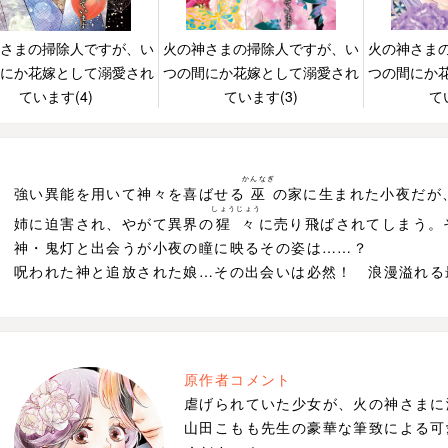
さまの掃除人ですが、い
火の神さまの掃除人ですが、い
火の神さま
にか花嫁として溺愛され
つの間にか花嫁として溺愛され
つの間にか
ています(4)
ています(3)
て
かんなぎ
強い異能を用いて神々を喜ばせる
巫
の家に生まれた小夜だが
しょうじょう
姉に迫害され、やがて異界の
猩々
に売り飛ばされてしまう。
神・鬼灯と出会うが小夜の瞳に映るその姿は……？
呪われた神と追放された娘…その出会いは必然！ 浪漫溢れる最
原作者コメント
虐げられていた少女が、火の神さま
山田こもも先生の豪華な筆致による可