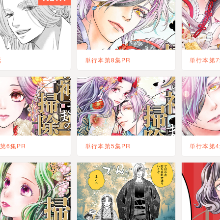
2024/10/3
単行本第4集PR を更新しました。
2024/7/25
読者の皆様へ を更新しました。
2024/6/6
第3集発売直前PR を更新しました。
2024/5/30
単行本第3集PR を更新しました。
話
単行本第8集PR
単行本第7
2024/4/11
単行本第3集PR を更新しました。
2023/9/30
緊急告知！コミックス第1巻発売決定！ を更新
2023/7/13
第2話 を更新しました。
2023/6/22
第1話 を更新しました。
第6集PR
単行本第5集PR
単行本第4