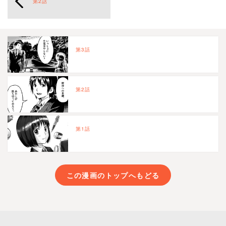
第2話
第3話
第2話
第1話
この漫画のトップへもどる