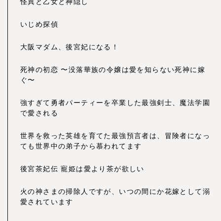
怪異と乙女と神隠し
いじめ探偵
大阪マダム、後宮妃になる！
死神の初恋 〜没落華族の令嬢は愛を知らない死神に嫁
ぐ〜
強すぎて勇者パーティーを卒業した最強剣士、魔法学園
で愛される
世界を救った英雄を育てた最強預言者は、冒険者になっ
ても世界中の弟子から慕われてます
後宮茶妃伝 寵姫は愛より茶が欲しい
火の神さまの掃除人ですが、いつの間にか花嫁として溺
愛されています