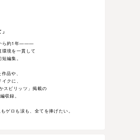
て」
から約1年―――
庭環境を一貫して
初短編集。
れた作品や、
メイクに、
らかスピリッツ」掲載の
6編収録。
血もゲロも涙も、全てを捧げたい。