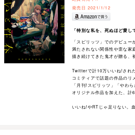
発売日 2021/1/12
「特別な私を、死ぬほど愛し
「スピリッツ」でのデビュー
満たされない関係性や歪な家
描き続けてきた鬼才が贈る、
Twitterで計10万いいね!さ
コミティアで話題の作品のリ
「月刊!スピリッツ」「やわ
オリジナル作品を加えた、計
いいね!やRTじゃ足りない。