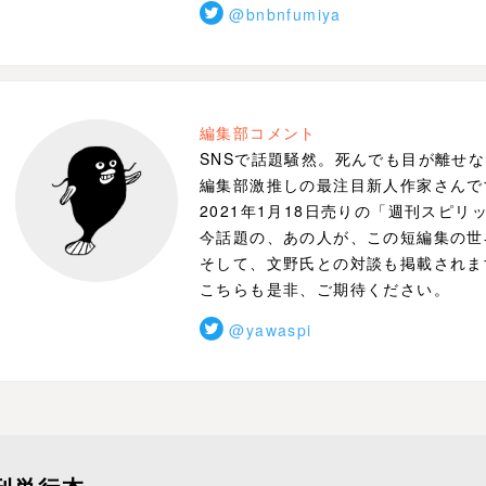
@bnbnfumiya
編集部コメント
SNSで話題騒然。死んでも目が離せ
編集部激推しの最注目新人作家さんで
2021年1月18日売りの「週刊スピリ
今話題の、あの人が、この短編集の世
そして、文野氏との対談も掲載されま
こちらも是非、ご期待ください。
@yawaspi