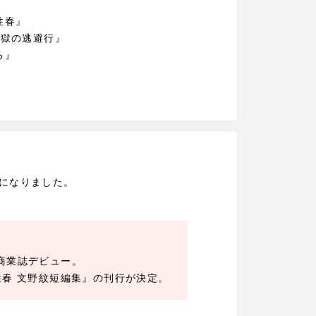
性春』
地獄の逃避行』
る』
になりました。
て商業誌デビュー。
性春 文野紋短編集』の刊行が決定。