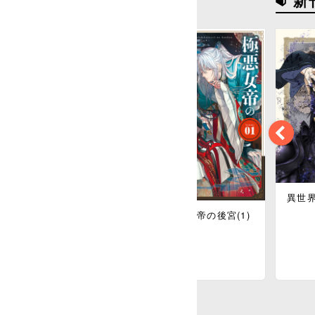
新
異世界
ん
偶像選抜ゲーム ～
4)
これから推しが他
極悪女帝の後宮(1)
界します～(1)