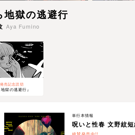
ら地獄の逃避行
Aya Fumino
紋
発売記念読切
ら地獄の逃避行』
単行本情報
呪いと性春 文野紋短
絶賛発売中!!