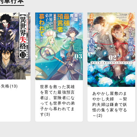
刊単行本
失格(13)
世界を救った英雄
を育てた最強預言
あやかし屋敷のま
者は、冒険者にな
やかし夫婦 ～契
っても世界中の弟
約夫婦は鎌倉で妖
子から慕われてま
怪の集う家を守る
す(3)
～(2)