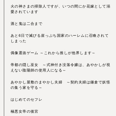
火の神さまの掃除人ですが、いつの間にか花嫁として溺
愛されています
酒と鬼は二合まで
あと6日で滅びる崖っぷち国家のハーレムに召喚されて
しまった
偶像選抜ゲーム ～これから推しが他界します～
帝都の隠し巫女 ～式神付き没落令嬢は、あやかしが視
えない陰陽師の使用人になる～
あやかし屋敷のまやかし夫婦 ～契約夫婦は鎌倉で妖怪
の集う家を守る～
はじめてのセフレ
極悪女帝の後宮