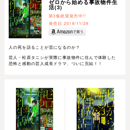
ゼロから始める事故物件生
活(3)
第3集絶賛発売中!!
発売日 2019/11/29
人の死を語ることが芸になるのか？
芸人・松原タニシが実際に事故物件に住んで体験した
恐怖と感動の芸人成長ドラマ、ついに完結！！