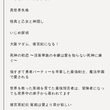
異世界失格
怪異と乙女と神隠し
いじめ探偵
大阪マダム、後宮妃になる！
死神の初恋 〜没落華族の令嬢は愛を知らない死神に嫁
ぐ〜
強すぎて勇者パーティーを卒業した最強剣士、魔法学園
で愛される
世界を救った英雄を育てた最強預言者は、冒険者になっ
ても世界中の弟子から慕われてます
後宮茶妃伝 寵姫は愛より茶が欲しい