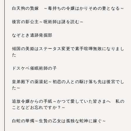
白天狗の贄嫁 ～毒持ちの令嬢はかりそめの妻となる～
後宮の影公主～呪術師は謎を読む～
なぞとき遺跡発掘部
傾国の美姫はステータス変更で素手喧嘩無敗になりまし
た
ドスケベ催眠術師の子
皇弟殿下の薬湯妃～初恋の人との駆け落ち先は後宮でし
た～
追放令嬢からの手紙～かつて愛していた皆さまへ 私の
ことなどお忘れですか？～
白蛇の華燭～生贄の乙女は孤独な蛇神に嫁ぐ～